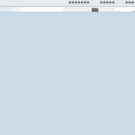
�������
�����
���