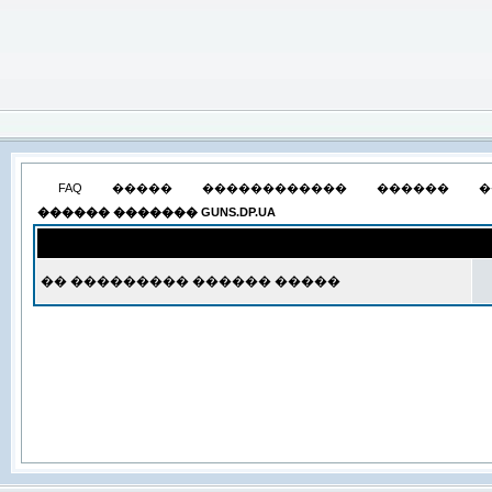
FAQ
�����
������������
������
�
������ ������� GUNS.DP.UA
�� ��������� ������ �����