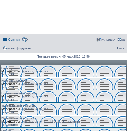
Ссылки
FAQ
Регистрация
Вход
Список форумов
Поиск
Текущее время: 05 мар 2016, 11:58
Законодательство
Модераторы:
Agressor, Udav_kaa
Темы:
35
Нарезное оружие
Модераторы:
Agressor, Udav_kaa
Темы:
26
Гладкоствольное оружие
Модераторы:
Agressor, Udav_kaa
Темы:
24
Травматическое оружие
Модераторы:
Agressor, Udav_kaa
Темы:
30
Пневматическое оружие
Модераторы:
Agressor, Udav_kaa, MIGalka, Константин
Темы:
429
Оптика