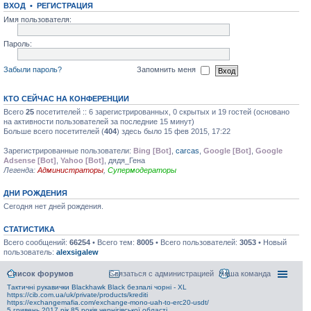
ВХОД • РЕГИСТРАЦИЯ
Имя пользователя:
Пароль:
Забыли пароль?
Запомнить меня
КТО СЕЙЧАС НА КОНФЕРЕНЦИИ
Всего
25
посетителей :: 6 зарегистрированных, 0 скрытых и 19 гостей (основано
на активности пользователей за последние 15 минут)
Больше всего посетителей (
404
) здесь было 15 фев 2015, 17:22
Зарегистрированные пользователи:
Bing [Bot]
,
carcas
,
Google [Bot]
,
Google
Adsense [Bot]
,
Yahoo [Bot]
, дядя_Гена
Легенда:
Администраторы
,
Супермодераторы
ДНИ РОЖДЕНИЯ
Сегодня нет дней рождения.
СТАТИСТИКА
Всего сообщений:
66254
• Всего тем:
8005
• Всего пользователей:
3053
• Новый
пользователь:
alexsigalew
Список форумов
Связаться с администрацией
Наша команда
Тактичні рукавички Blackhawk Black безпалі чорні - XL
https://cib.com.ua/uk/private/products/krediti
https://exchangemafia.com/exchange-mono-uah-to-erc20-usdt/
5 гривень 2017 рік 85 років чернігівської області