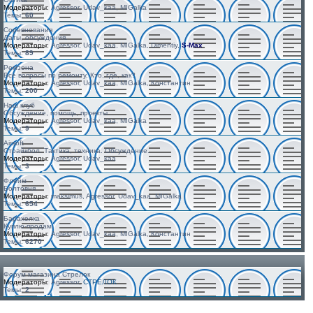
Модераторы:
Agressor, Udav_kaa, MIGalka
Темы:
60
Соревнования
Даты, обсуждения.
Модераторы:
Agressor, Udav_kaa, MIGalka, Dimentiy,
S-Max
Темы:
89
Ремзона
Все вопросы по ремонту. Кто, где, как?
Модераторы:
Agressor, Udav_kaa, MIGalka, Константин
Темы:
200
Наш клуб
Обсуждение, помощь, проекты
Модераторы:
Agressor, Udav_kaa, MIGalka
Темы:
9
Airsoft
Страйкбол. Тактика, техника. Обсуждение.
Модераторы:
Agressor, Udav_kaa
Темы:
3
Флейм
Болтовня
Модераторы:
maksimus, Agressor, Udav_kaa, MIGalka
Темы:
654
Барахолка
Куплю-продам.
Модераторы:
Agressor, Udav_kaa, MIGalka, Константин
Темы:
6270
Форум магазина Стрелок
Модераторы:
Agressor,
СТРЕЛОК
Темы:
2