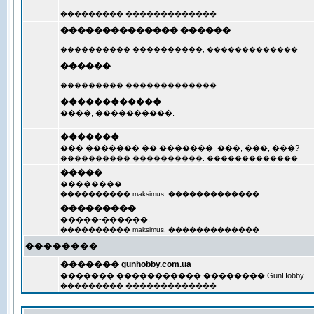
��������� �������������
�������������� ������
���������� ����������, �������������
������
��������� �������������
������������
����, ����������.
�������
��� ������� �� �������. ���, ���, ���?
���������� ����������, �������������
�����
��������
���������� maksimus, �������������
���������
�����-������.
���������� maksimus, �������������
��������
������� gunhobby.com.ua
������� ����������� �������� GunHobby
��������� �������������