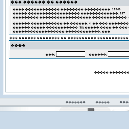
��� ������ �� ������
���� ������������ �������� ���������:
18949
����� ������������������ �������������:
927
��������� ������������������ ������������:
������ ����������� �� ������:
4
, �� ��� �������
������ ����� ����������� (
48
) ����� ���� �� ��� 04,
������������������ ������������: ���
��� ������ �������� �� ���������� �����������
����
���:
������:
����� ������
�������
�����
���