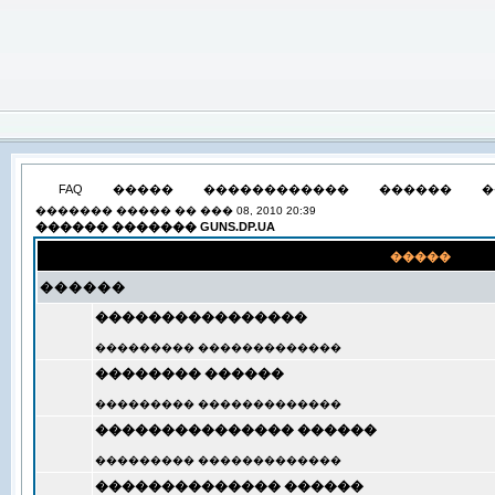
FAQ
�����
������������
������
�
������� ����� �� ��� 08, 2010 20:39
������ ������� GUNS.DP.UA
�����
������
����������������
��������� �������������
�������� ������
��������� �������������
��������������� ������
��������� �������������
�������������� ������