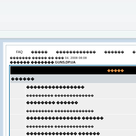
FAQ
�����
������������
������
�
������� ����� �� ��� 04, 2008 08:08
������ ������� GUNS.DP.UA
�����
������
����������������
��������� �������������
�������� ������
��������� �������������
��������������� ������
��������� �������������
�������������� ������