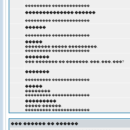
��������� �������������
�������������� ������
��������� �������������
������
��������� �������������
�����
�������� ����� ���������.
��������� �������������
�������
��� ������� �� �������. ���, ���, ���?
�������
��������� �������������
�����
��������
��������� �������������
���������
�����-������.
��������� �������������
��� ������ �� ������