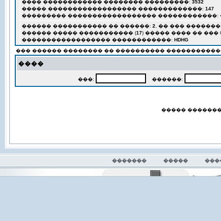
���� ������������ �������� ���������:
3532
����� ������������������ �������������:
147
��������� ������������������ ������������:
������ ����������� �� ������:
2
, �� ��� �������
������ ����� ����������� (
17
) ����� ���� �� ��� 07,
������������������ ������������:
HDHG
��� ������ �������� �� ���������� �����������
����
���:
������:
����� ������
�������
�����
���