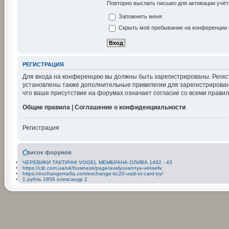
Повторно выслать письмо для активации учёт
Запомнить меня
Скрыть моё пребывание на конференции в
РЕГИСТРАЦИЯ
Для входа на конференцию вы должны быть зарегистрированы. Регис
установлены также дополнительные привилегии для зарегистрирован
что ваше присутствие на форумах означает согласие со всеми правил
Общие правила | Соглашение о конфиденциальности
Регистрация
Список форумов
ЧЕРЕВИКИ ТАКТИЧНІ VOGEL МЕМБРАНА ОЛИВА 1492 - 43
https://cib.com.ua/uk/business/page/avalyuvannya-vekseliv
https://exchangemafia.com/exchange-trc20-usdt-to-card-try/
1 рубль 1858 олександр 2