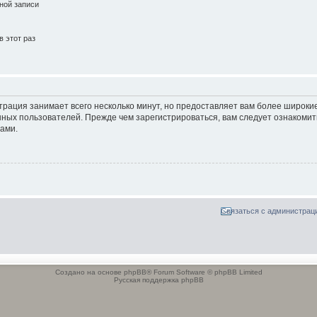
ной записи
 этот раз
трация занимает всего несколько минут, но предоставляет вам более широк
ных пользователей. Прежде чем зарегистрироваться, вам следует ознакомит
ами.
Связаться с администрац
Создано на основе phpBB® Forum Software © phpBB Limited
Русская поддержка phpBB