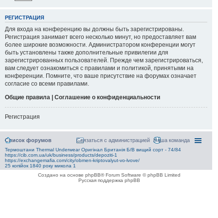
РЕГИСТРАЦИЯ
Для входа на конференцию вы должны быть зарегистрированы.
Регистрация занимает всего несколько минут, но предоставляет вам
более широкие возможности. Администратором конференции могут
быть установлены также дополнительные привилегии для
зарегистрированных пользователей. Прежде чем зарегистрироваться,
вам следует ознакомиться с правилами и политикой, принятыми на
конференции. Помните, что ваше присутствие на форумах означает
согласие со всеми правилами.
Общие правила | Соглашение о конфиденциальности
Регистрация
Список форумов
Связаться с администрацией
Наша команда
Термоштани Thermal Underwear Оригінал Британія Б/В вищий сорт - 74/84
https://cib.com.ua/uk/business/products/depoziti-1
https://exchangemafia.com/city/obmen-kriptovalyut-vo-lvove/
25 копійок 1840 року микола 1
Создано на основе phpBB® Forum Software © phpBB Limited
Русская поддержка phpBB