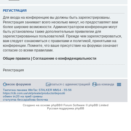
РЕГИСТРАЦИЯ
Для входа на конференцию вы должны быть зарегистрированы.
Регистрация занимает всего несколько минут, но предоставляет вам
более широкие возможности. Администратором конференции могут
быть установлены также дополнительные привилегии для
зарегистрированных пользователей. Прежде чем зарегистрироваться,
вам следует ознакомиться с правилами и политикой, принятыми на
конференции. Помните, что ваше присутствие на форумах означает
согласие со всеми правилами.
Общие правила | Соглашение о конфиденциальности
Регистрация
Список форумов
Связаться с администрацией
Наша команда
Тактична панама WinTac STALKER ММ14 - 55-56
https://cib.com.ua/uk/private/products/depoziti
обмен trc20 на пумб гривны
статуэтка бессарабова белочка
Создано на основе phpBB® Forum Software © phpBB Limited
Русская поддержка phpBB