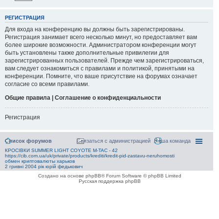
РЕГИСТРАЦИЯ
Для входа на конференцию вы должны быть зарегистрированы.
Регистрация занимает всего несколько минут, но предоставляет вам
более широкие возможности. Администратором конференции могут
быть установлены также дополнительные привилегии для
зарегистрированных пользователей. Прежде чем зарегистрироваться,
вам следует ознакомиться с правилами и политикой, принятыми на
конференции. Помните, что ваше присутствие на форумах означает
согласие со всеми правилами.
Общие правила | Соглашение о конфиденциальности
Регистрация
Список форумов
Связаться с администрацией
Наша команда
КРОСІВКИ SUMMER LIGHT COYOTE M-TAC - 42
https://cib.com.ua/uk/private/products/krediti/kredit-pid-zastavu-neruhomosti
обмен криптовалюты харьков
2 гривні 2004 рік юрій федькович
Создано на основе phpBB® Forum Software © phpBB Limited
Русская поддержка phpBB