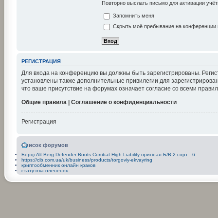
Повторно выслать письмо для активации учёт
Запомнить меня
Скрыть моё пребывание на конференции в
РЕГИСТРАЦИЯ
Для входа на конференцию вы должны быть зарегистрированы. Регис
установлены также дополнительные привилегии для зарегистрирован
что ваше присутствие на форумах означает согласие со всеми правил
Общие правила | Соглашение о конфиденциальности
Регистрация
Список форумов
Берці Alt-Berg Defender Boots Combat High Liability оригінал Б/В 2 сорт - 6
https://cib.com.ua/uk/business/products/torgoviy-ekvayring
криптообменник онлайн краков
статуэтка олененок