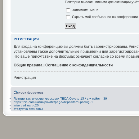
Повторно выслать письмо для активации учёт
Запомнить меня
Скрыть моё пребывание на конференции в
РЕГИСТРАЦИЯ
Для входа на конференцию вы должны быть зарегистрированы. Регис
установлены также дополнительные привилегии для зарегистрирован
что ваше присутствие на форумах означает согласие со всеми правил
Общие правила | Соглашение о конфиденциальности
Регистрация
Список форумов
Летние тактические кроссовки TEDA Coyote 15 / с + койот - 39
https://cib.com.ua/uk/private/page/depozitarni-poslugi-1
wise usd на trc20
статуэтка лфз совы