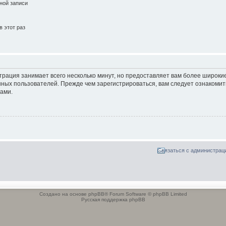
ной записи
 этот раз
трация занимает всего несколько минут, но предоставляет вам более широк
ных пользователей. Прежде чем зарегистрироваться, вам следует ознакомит
ами.
Связаться с администрац
Создано на основе phpBB® Forum Software © phpBB Limited
Русская поддержка phpBB