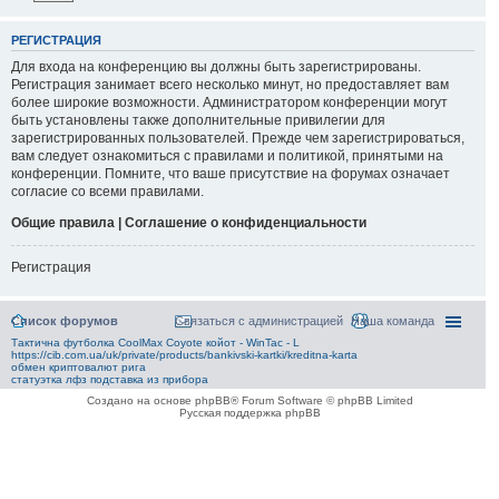
РЕГИСТРАЦИЯ
Для входа на конференцию вы должны быть зарегистрированы.
Регистрация занимает всего несколько минут, но предоставляет вам
более широкие возможности. Администратором конференции могут
быть установлены также дополнительные привилегии для
зарегистрированных пользователей. Прежде чем зарегистрироваться,
вам следует ознакомиться с правилами и политикой, принятыми на
конференции. Помните, что ваше присутствие на форумах означает
согласие со всеми правилами.
Общие правила | Соглашение о конфиденциальности
Регистрация
Список форумов
Связаться с администрацией
Наша команда
Тактична футболка CoolMax Coyote койот - WinTac - L
https://cib.com.ua/uk/private/products/bankivski-kartki/kreditna-karta
обмен криптовалют рига
статуэтка лфз подставка из прибора
Создано на основе phpBB® Forum Software © phpBB Limited
Русская поддержка phpBB