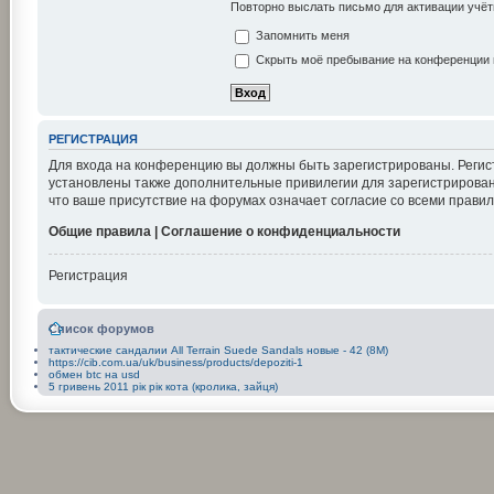
Повторно выслать письмо для активации учёт
Запомнить меня
Скрыть моё пребывание на конференции в
РЕГИСТРАЦИЯ
Для входа на конференцию вы должны быть зарегистрированы. Регис
установлены также дополнительные привилегии для зарегистрирован
что ваше присутствие на форумах означает согласие со всеми правил
Общие правила | Соглашение о конфиденциальности
Регистрация
Список форумов
тактические сандалии All Terrain Suede Sandals новые - 42 (8М)
https://cib.com.ua/uk/business/products/depoziti-1
обмен btc на usd
5 гривень 2011 рік рік кота (кролика, зайця)