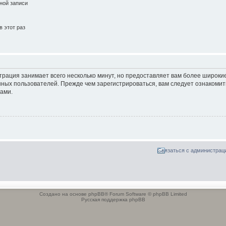
ной записи
 этот раз
трация занимает всего несколько минут, но предоставляет вам более широк
ных пользователей. Прежде чем зарегистрироваться, вам следует ознакомит
ами.
Связаться с администрац
Создано на основе phpBB® Forum Software © phpBB Limited
Русская поддержка phpBB