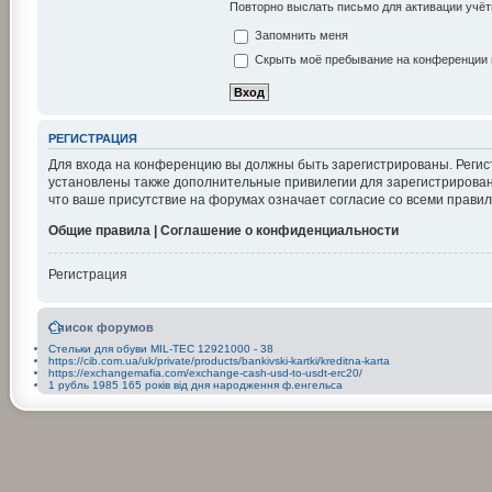
Повторно выслать письмо для активации учёт
Запомнить меня
Скрыть моё пребывание на конференции в
РЕГИСТРАЦИЯ
Для входа на конференцию вы должны быть зарегистрированы. Регис
установлены также дополнительные привилегии для зарегистрирован
что ваше присутствие на форумах означает согласие со всеми правил
Общие правила | Соглашение о конфиденциальности
Регистрация
Список форумов
Стельки для обуви MIL-TEC 12921000 - 38
https://cib.com.ua/uk/private/products/bankivski-kartki/kreditna-karta
https://exchangemafia.com/exchange-cash-usd-to-usdt-erc20/
1 рубль 1985 165 років від дня народження ф.енгельса