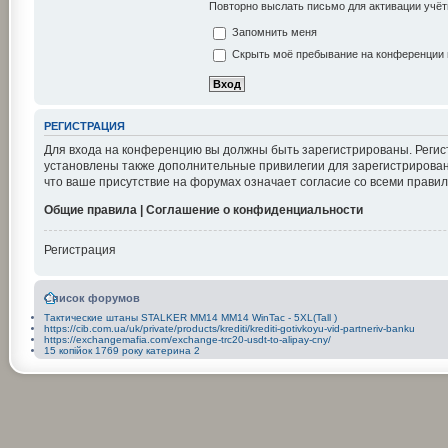
Повторно выслать письмо для активации учёт
Запомнить меня
Скрыть моё пребывание на конференции в
РЕГИСТРАЦИЯ
Для входа на конференцию вы должны быть зарегистрированы. Регис
установлены также дополнительные привилегии для зарегистрирован
что ваше присутствие на форумах означает согласие со всеми правил
Общие правила | Соглашение о конфиденциальности
Регистрация
Список форумов
Тактические штаны STALKER ММ14 ММ14 WinTac - 5XL(Tall )
https://cib.com.ua/uk/private/products/krediti/krediti-gotivkoyu-vid-partneriv-banku
https://exchangemafia.com/exchange-trc20-usdt-to-alipay-cny/
15 копійок 1769 року катерина 2