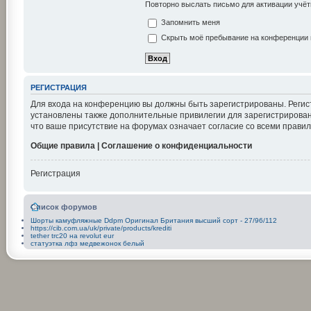
Повторно выслать письмо для активации учёт
Запомнить меня
Скрыть моё пребывание на конференции в
РЕГИСТРАЦИЯ
Для входа на конференцию вы должны быть зарегистрированы. Регис
установлены также дополнительные привилегии для зарегистрирован
что ваше присутствие на форумах означает согласие со всеми правил
Общие правила | Соглашение о конфиденциальности
Регистрация
Список форумов
Шорты камуфляжные Ddpm Оригинал Британия высший сорт - 27/96/112
https://cib.com.ua/uk/private/products/krediti
tether trc20 на revolut eur
статуэтка лфз медвежонок белый