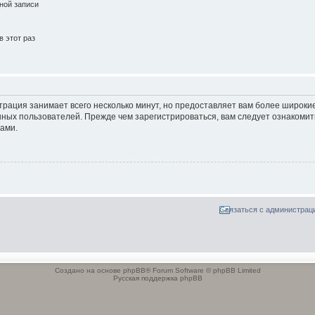
ной записи
 этот раз
трация занимает всего несколько минут, но предоставляет вам более широк
ных пользователей. Прежде чем зарегистрироваться, вам следует ознакомит
ами.
Связаться с администрац
Создано на основе phpBB® Forum Software © phpBB Limited
Русская поддержка phpBB