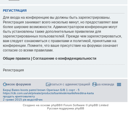
РЕГИСТРАЦИЯ
Для входа на конференцию вы должны быть зарегистрированы.
Регистрация занимает всего несколько минут, но предоставляет вам
более широкие возможности. Администратором конференции могут
быть установлены также дополнительные привилегии для
зарегистрированных пользователей. Прежде чем зарегистрироваться,
вам следует ознакомиться с правилами и политикой, принятыми на
конференции. Помните, что ваше присутствие на форумах означает
согласие со всеми правилами.
Общие правила | Соглашение о конфиденциальности
Регистрация
Список форумов
Связаться с администрацией
Наша команда
Берці Bates boots patrol brown Оригінал Б/В 1 сорт - 5
https://cib.com.ua/uk/private/products/bankivski-kartki/kreditna-karta
продать криптовалюту
2 гривні 2015 рік водолійчик
Создано на основе phpBB® Forum Software © phpBB Limited
Русская поддержка phpBB