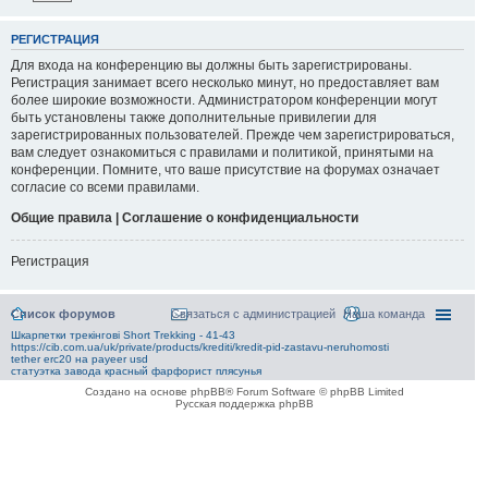
РЕГИСТРАЦИЯ
Для входа на конференцию вы должны быть зарегистрированы.
Регистрация занимает всего несколько минут, но предоставляет вам
более широкие возможности. Администратором конференции могут
быть установлены также дополнительные привилегии для
зарегистрированных пользователей. Прежде чем зарегистрироваться,
вам следует ознакомиться с правилами и политикой, принятыми на
конференции. Помните, что ваше присутствие на форумах означает
согласие со всеми правилами.
Общие правила | Соглашение о конфиденциальности
Регистрация
Список форумов
Связаться с администрацией
Наша команда
Шкарпетки трекінгові Short Trekking - 41-43
https://cib.com.ua/uk/private/products/krediti/kredit-pid-zastavu-neruhomosti
tether erc20 на payeer usd
статуэтка завода красный фарфорист плясунья
Создано на основе phpBB® Forum Software © phpBB Limited
Русская поддержка phpBB