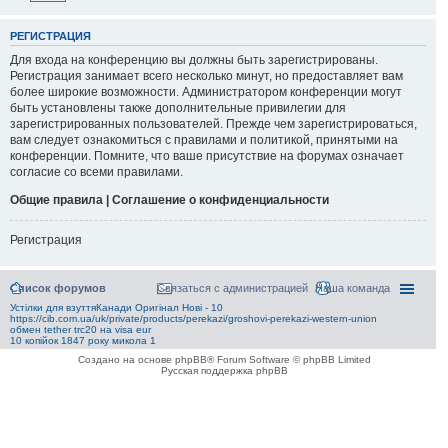
РЕГИСТРАЦИЯ
Для входа на конференцию вы должны быть зарегистрированы.
Регистрация занимает всего несколько минут, но предоставляет вам
более широкие возможности. Администратором конференции могут
быть установлены также дополнительные привилегии для
зарегистрированных пользователей. Прежде чем зарегистрироваться,
вам следует ознакомиться с правилами и политикой, принятыми на
конференции. Помните, что ваше присутствие на форумах означает
согласие со всеми правилами.
Общие правила | Соглашение о конфиденциальности
Регистрация
Список форумов
Связаться с администрацией
Наша команда
Устілки для взуттяКанади Оригінал Нові - 10
https://cib.com.ua/uk/private/products/perekazi/groshovi-perekazi-western-union
обмен tether trc20 на visa eur
10 копійок 1847 року микола 1
Создано на основе phpBB® Forum Software © phpBB Limited
Русская поддержка phpBB