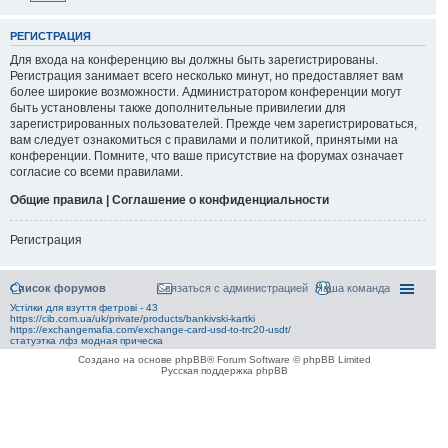
РЕГИСТРАЦИЯ
Для входа на конференцию вы должны быть зарегистрированы.
Регистрация занимает всего несколько минут, но предоставляет вам
более широкие возможности. Администратором конференции могут
быть установлены также дополнительные привилегии для
зарегистрированных пользователей. Прежде чем зарегистрироваться,
вам следует ознакомиться с правилами и политикой, принятыми на
конференции. Помните, что ваше присутствие на форумах означает
согласие со всеми правилами.
Общие правила | Соглашение о конфиденциальности
Регистрация
Список форумов
Связаться с администрацией
Наша команда
Устілки для взуття фетрові - 43
https://cib.com.ua/uk/private/products/bankivski-kartki
https://exchangemafia.com/exchange-card-usd-to-trc20-usdt/
статуэтка лфз модная прическа
Создано на основе phpBB® Forum Software © phpBB Limited
Русская поддержка phpBB