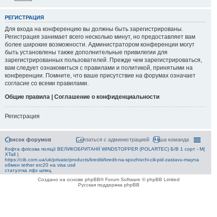
РЕГИСТРАЦИЯ
Для входа на конференцию вы должны быть зарегистрированы.
Регистрация занимает всего несколько минут, но предоставляет вам
более широкие возможности. Администратором конференции могут
быть установлены также дополнительные привилегии для
зарегистрированных пользователей. Прежде чем зарегистрироваться,
вам следует ознакомиться с правилами и политикой, принятыми на
конференции. Помните, что ваше присутствие на форумах означает
согласие со всеми правилами.
Общие правила | Соглашение о конфиденциальности
Регистрация
Список форумов
Связаться с администрацией
Наша команда
Кофта флісова поліції ВЕЛИКОБРИТАНІЇ WINDSTOPPER (POLARTEC) Б/В 1 сорт - M(
XTall )
https://cib.com.ua/uk/private/products/krediti/kredit-na-spozhivchi-cili-pid-zastavu-mayna
обмен tether erc20 на visa usd
статуэтка лфз шпиц
Создано на основе phpBB® Forum Software © phpBB Limited
Русская поддержка phpBB