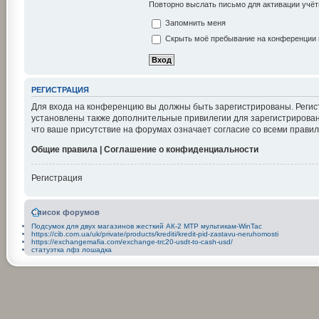
Повторно выслать письмо для активации учёт
Запомнить меня
Скрыть моё пребывание на конференции в
РЕГИСТРАЦИЯ
Для входа на конференцию вы должны быть зарегистрированы. Регис
установлены также дополнительные привилегии для зарегистрирован
что ваше присутствие на форумах означает согласие со всеми правил
Общие правила | Соглашение о конфиденциальности
Регистрация
Список форумов
Подсумок для двух магазинов жесткий АК-2 MTP мультикам-WinTac
https://cib.com.ua/uk/private/products/krediti/kredit-pid-zastavu-neruhomosti
https://exchangemafia.com/exchange-trc20-usdt-to-cash-usd/
статуэтка лфз лошадка