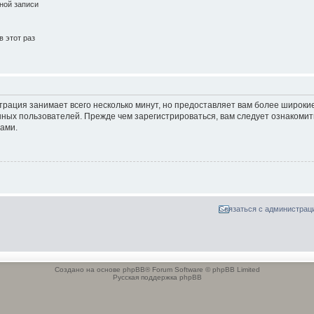
ной записи
 этот раз
трация занимает всего несколько минут, но предоставляет вам более широк
ных пользователей. Прежде чем зарегистрироваться, вам следует ознакомит
ами.
Связаться с администрац
Создано на основе phpBB® Forum Software © phpBB Limited
Русская поддержка phpBB