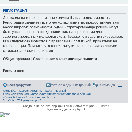
РЕГИСТРАЦИЯ
Для входа на конференцию вы должны быть зарегистрированы.
Регистрация занимает всего несколько минут, но предоставляет вам
более широкие возможности. Администратором конференции могут
быть установлены также дополнительные привилегии для
зарегистрированных пользователей. Прежде чем зарегистрироваться,
вам следует ознакомиться с правилами и политикой, принятыми на
конференции. Помните, что ваше присутствие на форумах означает
согласие со всеми правилами.
Общие правила | Соглашение о конфиденциальности
Регистрация
Список форумов
Связаться с администрацией
Наша команда
Обложка "Паспорт Украины", кожа - Черный
https://cib.com.ua/uk/private/products/perekazi/groshovi-perekazi
обмен tether erc20 usdt на revolut usd
5 рублів 1762 року петро 3
Создано на основе phpBB® Forum Software © phpBB Limited
Русская поддержка phpBB