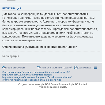
РЕГИСТРАЦИЯ
Для входа на конференцию вы должны быть зарегистрированы.
Регистрация занимает всего несколько минут, но предоставляет вам
более широкие возможности. Администратором конференции могут
быть установлены также дополнительные привилегии для
зарегистрированных пользователей. Прежде чем зарегистрироваться,
вам следует ознакомиться с правилами и политикой, принятыми на
конференции. Помните, что ваше присутствие на форумах означает
согласие со всеми правилами.
Общие правила | Соглашение о конфиденциальности
Регистрация
Список форумов
Связаться с администрацией
Наша команда
Свитер полиции Ирландии оригинал б / у высший сорт - 56
https://cib.com.ua/uk/private/products/depoziti
https://exchangemafia.com/exchange-trc20-usdt-to-cash-budva/
статуэтка пепельница медведь белый на охоте лфз
Создано на основе phpBB® Forum Software © phpBB Limited
Русская поддержка phpBB