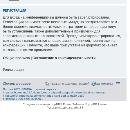
РЕГИСТРАЦИЯ
Для входа на конференцию вы должны быть зарегистрированы.
Регистрация занимает всего несколько минут, но предоставляет вам
более широкие возможности. Администратором конференции могут
быть установлены также дополнительные привилегии для
зарегистрированных пользователей. Прежде чем зарегистрироваться,
вам следует ознакомиться с правилами и политикой, принятыми на
конференции. Помните, что ваше присутствие на форумах означает
согласие со всеми правилами.
Общие правила | Соглашение о конфиденциальности
Регистрация
Список форумов
Связаться с администрацией
Наша команда
Погоня 2020 ОЛИВА старший сержант
https://cib.com.ua/uk/private/products/perekazi/groshovi-perekazi-moneygram
https://exchangemafia.com/exchange-card-usd-to-trc20-usdt/
5 копійок 1905 року микола 2
Создано на основе phpBB® Forum Software © phpBB Limited
Русская поддержка phpBB