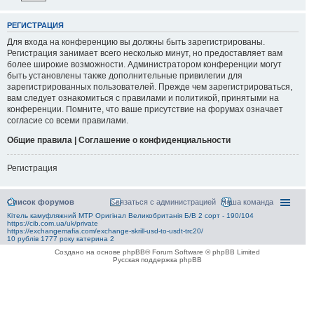
РЕГИСТРАЦИЯ
Для входа на конференцию вы должны быть зарегистрированы.
Регистрация занимает всего несколько минут, но предоставляет вам
более широкие возможности. Администратором конференции могут
быть установлены также дополнительные привилегии для
зарегистрированных пользователей. Прежде чем зарегистрироваться,
вам следует ознакомиться с правилами и политикой, принятыми на
конференции. Помните, что ваше присутствие на форумах означает
согласие со всеми правилами.
Общие правила | Соглашение о конфиденциальности
Регистрация
Список форумов
Связаться с администрацией
Наша команда
Кітель камуфляжний MTP Оригінал Великобританія Б/В 2 сорт - 190/104
https://cib.com.ua/uk/private
https://exchangemafia.com/exchange-skrill-usd-to-usdt-trc20/
10 рублів 1777 року катерина 2
Создано на основе phpBB® Forum Software © phpBB Limited
Русская поддержка phpBB