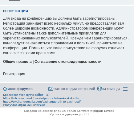
РЕГИСТРАЦИЯ
Для входа на конференцию вы должны быть зарегистрированы.
Регистрация занимает всего несколько минут, но предоставляет вам
более широкие возможности. Администратором конференции могут
быть установлены также дополнительные привилегии для
зарегистрированных пользователей. Прежде чем зарегистрироваться,
вам следует ознакомиться с правилами и политикой, принятыми на
конференции. Помните, что ваше присутствие на форумах означает
согласие со всеми правилами.
Общие правила | Соглашение о конфиденциальности
Регистрация
Список форумов
Связаться с администрацией
Наша команда
Кроссовки Wolf нубук койот - 47
https://cib.com.ua/uk/private/products/bankivski-kartki
https://exchangemafia.com/exchange-eth-to-cash-usd/
статуэтка лфзи конькобежка
Создано на основе phpBB® Forum Software © phpBB Limited
Русская поддержка phpBB