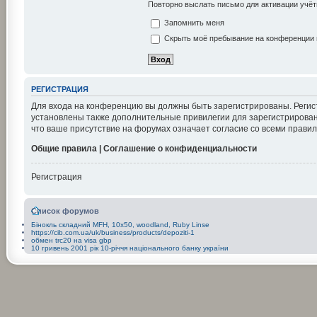
Повторно выслать письмо для активации учёт
Запомнить меня
Скрыть моё пребывание на конференции в
РЕГИСТРАЦИЯ
Для входа на конференцию вы должны быть зарегистрированы. Регис
установлены также дополнительные привилегии для зарегистрирован
что ваше присутствие на форумах означает согласие со всеми правил
Общие правила | Соглашение о конфиденциальности
Регистрация
Список форумов
Бінокль складний MFH, 10x50, woodland, Ruby Linse
https://cib.com.ua/uk/business/products/depoziti-1
обмен trc20 на visa gbp
10 гривень 2001 рік 10-річчя національного банку україни