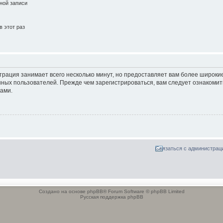
ной записи
 этот раз
трация занимает всего несколько минут, но предоставляет вам более широк
ных пользователей. Прежде чем зарегистрироваться, вам следует ознакомит
ами.
Связаться с администрац
Создано на основе phpBB® Forum Software © phpBB Limited
Русская поддержка phpBB