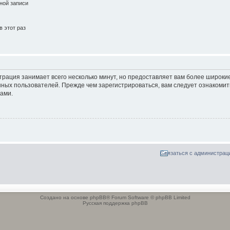
ной записи
 этот раз
трация занимает всего несколько минут, но предоставляет вам более широк
ных пользователей. Прежде чем зарегистрироваться, вам следует ознакомит
ами.
Связаться с администрац
Создано на основе phpBB® Forum Software © phpBB Limited
Русская поддержка phpBB