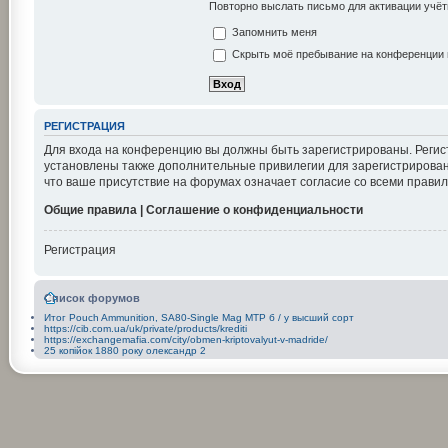
Повторно выслать письмо для активации учёт
Запомнить меня
Скрыть моё пребывание на конференции в
РЕГИСТРАЦИЯ
Для входа на конференцию вы должны быть зарегистрированы. Регис
установлены также дополнительные привилегии для зарегистрирован
что ваше присутствие на форумах означает согласие со всеми правил
Общие правила | Соглашение о конфиденциальности
Регистрация
Список форумов
Итог Pouch Ammunition, SA80-Single Mag MTP б / у высший сорт
https://cib.com.ua/uk/private/products/krediti
https://exchangemafia.com/city/obmen-kriptovalyut-v-madride/
25 копійок 1880 року олександр 2