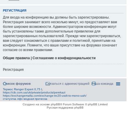
РЕГИСТРАЦИЯ
Для входа на конференцию вы должны быть зарегистрированы.
Регистрация занимает всего несколько минут, но предоставляет вам
более широкие возможности. Администратором конференции могут
быть установлены также дополнительные привилегии для
зарегистрированных пользователей. Прежде чем зарегистрироваться,
вам следует ознакомиться с правилами и политикой, принятыми на
конференции. Помните, что ваше присутствие на форумах означает
согласие со всеми правилами.
Общие правила | Соглашение о конфиденциальности
Регистрация
Список форумов
Связаться с администрацией
Наша команда
Термос Ranger Expert 0,75 L
https://cib.com.ua/uk/private/products/perekazi
https://exchangemafia.com/exchange-trc20-usdt-to-mono-uah/
статуэтка лфз модная прическа
Создано на основе phpBB® Forum Software © phpBB Limited
Русская поддержка phpBB