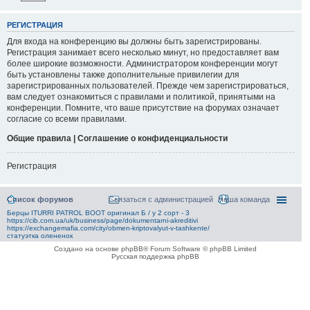
РЕГИСТРАЦИЯ
Для входа на конференцию вы должны быть зарегистрированы.
Регистрация занимает всего несколько минут, но предоставляет вам
более широкие возможности. Администратором конференции могут
быть установлены также дополнительные привилегии для
зарегистрированных пользователей. Прежде чем зарегистрироваться,
вам следует ознакомиться с правилами и политикой, принятыми на
конференции. Помните, что ваше присутствие на форумах означает
согласие со всеми правилами.
Общие правила | Соглашение о конфиденциальности
Регистрация
Список форумов
Связаться с администрацией
Наша команда
Берцы ITURRI PATROL BOOT оригинал Б / у 2 сорт - 3
https://cib.com.ua/uk/business/page/dokumentarni-akreditivi
https://exchangemafia.com/city/obmen-kriptovalyut-v-tashkente/
статуэтка олененок
Создано на основе phpBB® Forum Software © phpBB Limited
Русская поддержка phpBB