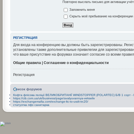
Повторно выслать письмо для активации учёт
Запомнить меня
Скрыть моё пребывание на конференции в
РЕГИСТРАЦИЯ
Для входа на конференцию вы должны быть зарегистрированы. Регис
установлены также дополнительные привилегии для зарегистрирован
что ваше присутствие на форумах означает согласие со всеми правил
Общие правила | Соглашение о конфиденциальности
Регистрация
Список форумов
Кофта флісова поліції ВЕЛИКОБРИТАНІЇ WINDSTOPPER (POLARTEC) Б/В 1 сорт - L( 
https://cib.com.ua/uk/business/page/avalyuvannya-vekseliv
https://exchangemafia.com/exchange-ltc-to-usdt-trc20/
статуэтка лфз санитарка