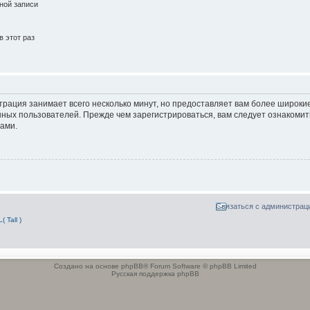
ной записи
 этот раз
трация занимает всего несколько минут, но предоставляет вам более широк
ных пользователей. Прежде чем зарегистрироваться, вам следует ознакомит
ами.
Связаться с администрац
Tall )
Создано на основе phpBB® Forum Software © phpBB Limited
Русская поддержка phpBB