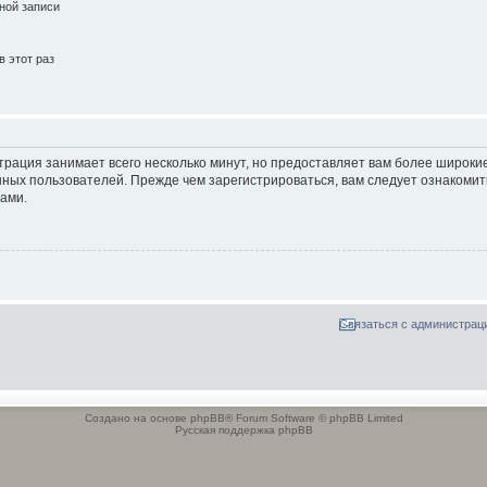
ной записи
 этот раз
трация занимает всего несколько минут, но предоставляет вам более широк
ных пользователей. Прежде чем зарегистрироваться, вам следует ознакомит
ами.
Связаться с администрац
Создано на основе phpBB® Forum Software © phpBB Limited
Русская поддержка phpBB