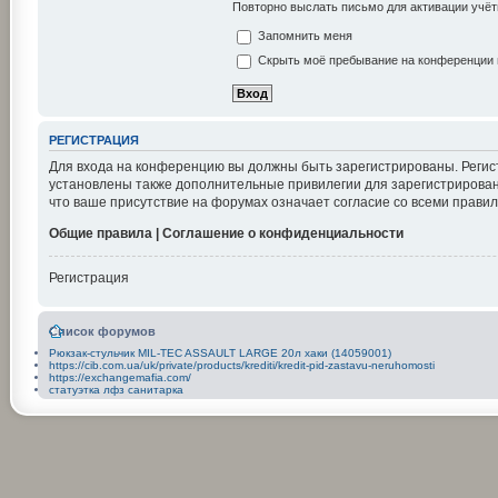
Повторно выслать письмо для активации учёт
Запомнить меня
Скрыть моё пребывание на конференции в
РЕГИСТРАЦИЯ
Для входа на конференцию вы должны быть зарегистрированы. Регис
установлены также дополнительные привилегии для зарегистрирован
что ваше присутствие на форумах означает согласие со всеми правил
Общие правила | Соглашение о конфиденциальности
Регистрация
Список форумов
Рюкзак-стульчик MIL-TEC ASSAULT LARGE 20л хаки (14059001)
https://cib.com.ua/uk/private/products/krediti/kredit-pid-zastavu-neruhomosti
https://exchangemafia.com/
статуэтка лфз санитарка