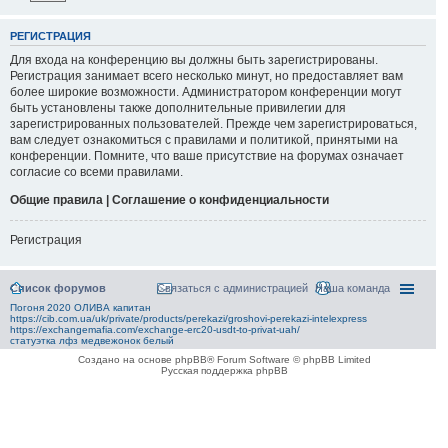
РЕГИСТРАЦИЯ
Для входа на конференцию вы должны быть зарегистрированы.
Регистрация занимает всего несколько минут, но предоставляет вам
более широкие возможности. Администратором конференции могут
быть установлены также дополнительные привилегии для
зарегистрированных пользователей. Прежде чем зарегистрироваться,
вам следует ознакомиться с правилами и политикой, принятыми на
конференции. Помните, что ваше присутствие на форумах означает
согласие со всеми правилами.
Общие правила | Соглашение о конфиденциальности
Регистрация
Список форумов
Связаться с администрацией
Наша команда
Погоня 2020 ОЛИВА капитан
https://cib.com.ua/uk/private/products/perekazi/groshovi-perekazi-intelexpress
https://exchangemafia.com/exchange-erc20-usdt-to-privat-uah/
статуэтка лфз медвежонок белый
Создано на основе phpBB® Forum Software © phpBB Limited
Русская поддержка phpBB