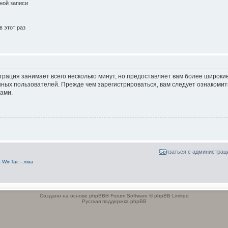
ной записи
 этот раз
трация занимает всего несколько минут, но предоставляет вам более широк
ных пользователей. Прежде чем зарегистрироваться, вам следует ознакомит
ами.
Связаться с администрац
WinTac - ліва
Создано на основе phpBB® Forum Software © phpBB Limited
Русская поддержка phpBB