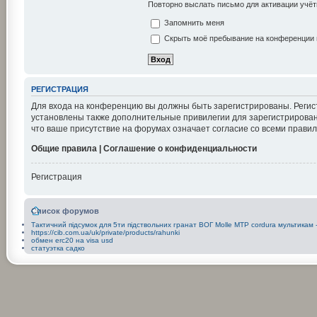
Повторно выслать письмо для активации учёт
Запомнить меня
Скрыть моё пребывание на конференции в
РЕГИСТРАЦИЯ
Для входа на конференцию вы должны быть зарегистрированы. Регис
установлены также дополнительные привилегии для зарегистрирован
что ваше присутствие на форумах означает согласие со всеми правил
Общие правила | Соглашение о конфиденциальности
Регистрация
Список форумов
Тактичний підсумок для 5ти підствольних гранат ВОГ Molle MТР cordura мультикам - 
https://cib.com.ua/uk/private/products/rahunki
обмен erc20 на visa usd
статуэтка садко