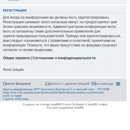
РЕГИСТРАЦИЯ
Для входа на конференцию вы должны быть зарегистрированы.
Регистрация занимает всего несколько минут, но предоставляет вам
более широкие возможности. Администратором конференции могут
быть установлены также дополнительные привилегии для
зарегистрированных пользователей. Прежде чем зарегистрироваться,
вам следует ознакомиться с правилами и политикой, принятыми на
конференции. Помните, что ваше присутствие на форумах означает
согласие со всеми правилами.
Общие правила | Соглашение о конфиденциальности
Регистрация
Список форумов
Связаться с администрацией
Наша команда
Шорты камуфляжные MTP Оригинал Британия б / у высший сорт - 75/72/88
https://cib.com.ua/uk/private/products/krediti/kredit-pid-zastavu-neruhomosti
trc20 на пумб
1 рубль 1980 року
Создано на основе phpBB® Forum Software © phpBB Limited
Русская поддержка phpBB