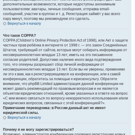
дополнительные возможности, которые недоступны анонимным
пользователям: аватары, личные сообщения, отправка email-
сообщений, участие в группах и т. д. Регистрация займёт у вас всего
пару минут, поэтому мы рекомендуем это сделать.
Вернуться к началу
Что такое COPPA?
COPPA (Children’s Online Privacy Protection Act of 1998), или Акт о защите
частных прав ребёнка в интернете от 1998 г. — это закон Соединённых
Штатов, требующий от сайтов, которые могут собирать информацию от
несовершеннолетних младше 13 лет, иметь на это письменное
согласие родителей. Допустимо наличие иного вида подтверждения
того, что опекуны разрешают сбор личной информации от
несовершеннолетних младше 13 лет. Если вы не уверены, применимо
ли это к вам, как к регистрирующемуся на конференции, или к самой
конференции, обратитесь за помощью к юрисконсульту. Обратите
внимание, что phpBB Limited администрация данной конференции не
может давать рекомендаций по правовым вопросам и не является
объектом юридических отношений, кроме указанных в ответе на вопрос
«С кем можно связаться по вопросу некорректного использования и/или
юридических вопросов, связанных с этой конференцией?».
Примечание переводчика: в России данный акт не имеет
юридической силы.
Вернуться к началу
Почему я не могу зарегистрироваться?
Возможно, администратор конференции отключил регистрацию новых