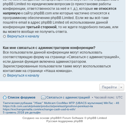
phpBB Limited по юридическим вопросам (о приостановке работы
конференции, ответственности за неё и т. д.), которые
не относятся
напрямую
к сайту phpBB.com или которые частично относятся к
программному обеспечению phpBB Limited. Если же вы всё-таки
пошлёте email в адрес phpBB Limited об использовании данной
конференции
третьей стороной
, то не ждите подробного письма, или
вы можете вообще не получить ответа.
Вернуться к началу
Как мне связаться с администратором конференции?
Все пользователи данной конференции могут использовать
соответствующую форму на странице «Связаться с администрацией»,
если данная функция включена администратором.
Зарегистрированные пользователи также могут воспользоваться
контактами на странице «Наша команда».
Вернуться к началу
Перейти
Список форумов
Связаться с администрацией
Часовой пояс:
UTC
Тактическая рубашка "Убакс" Multicam CoolMax MTP (UBACS мультикам) WinTac - 46
https://cib.com.ua/uk/private/products/perekazi/groshovi-perekazi-ria
https://exchangemafia.com/exchange-cash-usd-to-eth/
5 гривень 2018 рік дельфін
Создано на основе phpBB® Forum Software © phpBB Limited
Русская поддержка phpBB