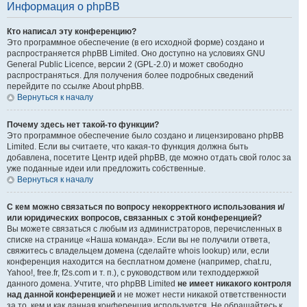
Информация о phpBB
Кто написал эту конференцию?
Это программное обеспечение (в его исходной форме) создано и
распространяется phpBB Limited. Оно доступно на условиях GNU
General Public Licence, версии 2 (GPL-2.0) и может свободно
распространяться. Для получения более подробных сведений
перейдите по ссылке About phpBB.
Вернуться к началу
Почему здесь нет такой-то функции?
Это программное обеспечение было создано и лицензировано phpBB
Limited. Если вы считаете, что какая-то функция должна быть
добавлена, посетите Центр идей phpBB, где можно отдать свой голос за
уже поданные идеи или предложить собственные.
Вернуться к началу
С кем можно связаться по вопросу некорректного использования и/
или юридических вопросов, связанных с этой конференцией?
Вы можете связаться с любым из администраторов, перечисленных в
списке на странице «Наша команда». Если вы не получили ответа,
свяжитесь с владельцем домена (сделайте whois lookup) или, если
конференция находится на бесплатном домене (например, chat.ru,
Yahoo!, free.fr, f2s.com и т. п.), с руководством или техподдержкой
данного домена. Учтите, что phpBB Limited
не имеет никакого контроля
над данной конференцией
и не может нести никакой ответственности
за то, кем и как данная конференция используется. Не обращайтесь к