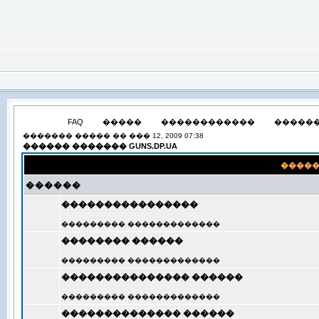
FAQ
�����
������������
�����
������� ����� �� ��� 12, 2009 07:38
������ ������� GUNS.DP.UA
����
������
����������������
��������� �������������
�������� ������
��������� �������������
��������������� ������
��������� �������������
�������������� ������