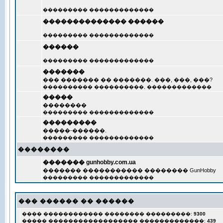
��������� �������������
�������������� ������
��������� �������������
������
��������� �������������
�������
��� ������� �� �������. ���, ���, ���?
���������� ����������, �������������
�����
��������
��������� �������������
���������
�����-������.
��������� �������������
��������
������� gunhobby.com.ua
������� ����������� �������� GunHobby
��������� �������������
��� ������ �� ������
���� ������������ �������� ���������:
9300
����� ������������������ �������������:
439