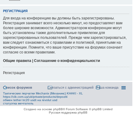
РЕГИСТРАЦИЯ
Для входа на конференцию вы должны быть зарегистрированы.
Регистрация занимает всего несколько минут, но предоставляет вам
более широкие возможности. Администратором конференции могут
быть установлены также дополнительные привилегии для
зарегистрированных пользователей. Прежде чем зарегистрироваться,
вам следует ознакомиться с правилами и политикой, принятыми на
конференции. Помните, что ваше присутствие на форумах означает
согласие со всеми правилами.
Общие правила | Соглашение о конфиденциальности
Регистрация
Список форумов
Связаться с администрацией
Наша команда
Тактические перчатки Mechanix (Механикс) KHAKI - XL
https://cib.com.ua/uk/private/products/depoziti
обмен tether trc20 usdt на revolut usd
статуэтка мечтатель
Создано на основе phpBB® Forum Software © phpBB Limited
Русская поддержка phpBB