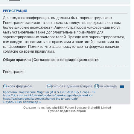
РЕГИСТРАЦИЯ
Для входа на конференцию вы должны быть зарегистрированы.
Регистрация занимает всего несколько минут, но предоставляет вам
более широкие возможности. Администратором конференции могут
быть установлены также дополнительные привилегии для
зарегистрированных пользователей. Прежде чем зарегистрироваться,
вам следует ознакомиться с правилами и политикой, принятыми на
конференции. Помните, что ваше присутствие на форумах означает
согласие со всеми правилами.
Общие правила | Соглашение о конфиденциальности
Регистрация
Список форумов
Связаться с администрацией
Наша команда
Кроссовки тактические Magnum (M.U.S.T) BLACK Б/у 1 сорт - 39
https://cib.com.ua/uk/private/products/perekazi/groshovi-perekazi
https://exchangemafia.com/exchange-btc-to-card-uah/
1 рубль 1810 олександр 1
Создано на основе phpBB® Forum Software © phpBB Limited
Русская поддержка phpBB