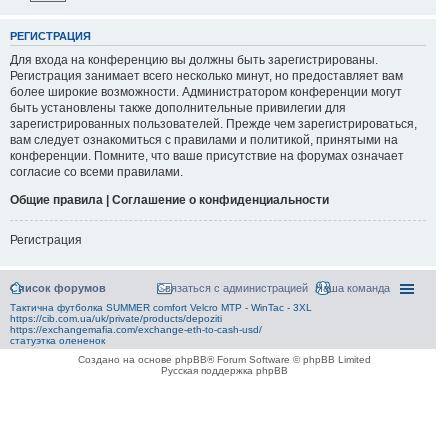
РЕГИСТРАЦИЯ
Для входа на конференцию вы должны быть зарегистрированы.
Регистрация занимает всего несколько минут, но предоставляет вам
более широкие возможности. Администратором конференции могут
быть установлены также дополнительные привилегии для
зарегистрированных пользователей. Прежде чем зарегистрироваться,
вам следует ознакомиться с правилами и политикой, принятыми на
конференции. Помните, что ваше присутствие на форумах означает
согласие со всеми правилами.
Общие правила | Соглашение о конфиденциальности
Регистрация
Список форумов
Связаться с администрацией
Наша команда
Тактична футболка SUMMER comfort Velcro MTP - WinTac - 3XL
https://cib.com.ua/uk/private/products/depoziti
https://exchangemafia.com/exchange-eth-to-cash-usd/
статуэтка олененок
Создано на основе phpBB® Forum Software © phpBB Limited
Русская поддержка phpBB