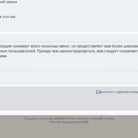
ной записи
 этот раз
трация занимает всего несколько минут, но предоставляет вам более широк
ных пользователей. Прежде чем зарегистрироваться, вам следует ознакомит
ами.
Связаться с администрац
Создано на основе phpBB® Forum Software © phpBB Limited
Русская поддержка phpBB