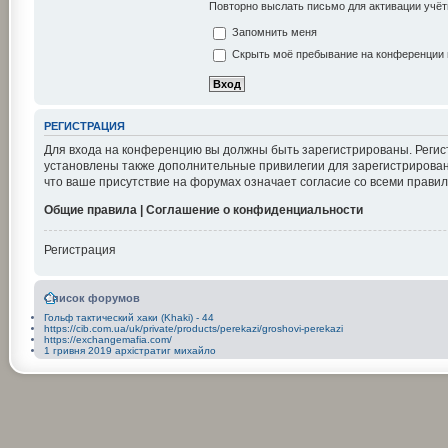
Повторно выслать письмо для активации учёт
Запомнить меня
Скрыть моё пребывание на конференции в
РЕГИСТРАЦИЯ
Для входа на конференцию вы должны быть зарегистрированы. Регис
установлены также дополнительные привилегии для зарегистрирован
что ваше присутствие на форумах означает согласие со всеми правил
Общие правила | Соглашение о конфиденциальности
Регистрация
Список форумов
Гольф тактический хаки (Khaki) - 44
https://cib.com.ua/uk/private/products/perekazi/groshovi-perekazi
https://exchangemafia.com/
1 гривня 2019 архістратиг михайло