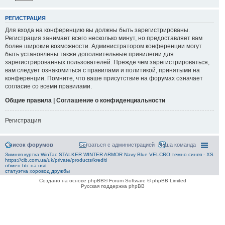
РЕГИСТРАЦИЯ
Для входа на конференцию вы должны быть зарегистрированы.
Регистрация занимает всего несколько минут, но предоставляет вам
более широкие возможности. Администратором конференции могут
быть установлены также дополнительные привилегии для
зарегистрированных пользователей. Прежде чем зарегистрироваться,
вам следует ознакомиться с правилами и политикой, принятыми на
конференции. Помните, что ваше присутствие на форумах означает
согласие со всеми правилами.
Общие правила | Соглашение о конфиденциальности
Регистрация
Список форумов
Связаться с администрацией
Наша команда
Зимняя куртка WinTac STALKER WINTER ARMOR Navy Blue VELCRO темно синяя - XS
https://cib.com.ua/uk/private/products/krediti
обмен btc на usd
статуэтка хоровод дружбы
Создано на основе phpBB® Forum Software © phpBB Limited
Русская поддержка phpBB