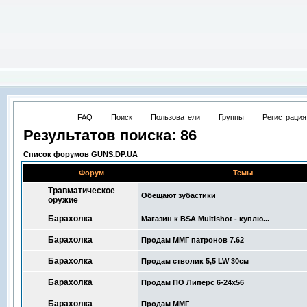
FAQ
Поиск
Пользователи
Группы
Регистраци
Результатов поиска: 86
Список форумов GUNS.DP.UA
Форум
Темы
Травматическое
Обещают зубастики
оружие
Барахолка
Магазин к BSA Multishot - куплю...
Барахолка
Продам ММГ патронов 7.62
Барахолка
Продам стволик 5,5 LW 30см
Барахолка
Продам ПО Липерс 6-24х56
Барахолка
Продам ММГ