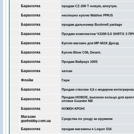
Барахолка
продам CZ-200 T новую, апнутую.
Барахолка
неспешно куплю Walther PPK/S
Барахолка
продам дальномер Bushnell yardage
Барахолка
Продаю комплектом ЧЗ200 5.5 ЗНЯТО З П
Барахолка
Куплю магазин для МР-661К Дрозд
Барахолка
Куплю Blow C06, Desert.
Барахолка
Продам Вайраух 100S
Барахолка
хатсан
Флейм
Гири
Барахолка
Продам стволик 4,5 с модером интегриро
Продам НОВОЕ, высокое кольцо для креп
Барахолка
оптики Guarder NB
Барахолка
НУЖЕН КРОН!
Магазин
Средства по уходу за оружием
gunhobby.com.ua
Барахолка
продам магазины к Logun S16