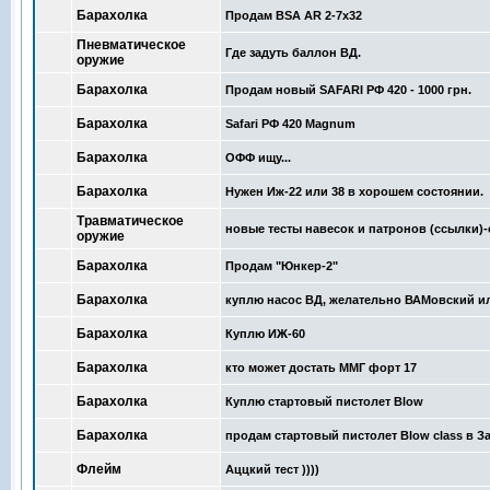
Барахолка
Продам BSA AR 2-7x32
Пневматическое
Где задуть баллон ВД.
оружие
Барахолка
Продам новый SAFARI РФ 420 - 1000 грн.
Барахолка
Safari РФ 420 Мagnum
Барахолка
ОФФ ищу...
Барахолка
Нужен Иж-22 или 38 в хорошем состоянии.
Травматическое
новые тесты навесок и патронов (ссылки)-
оружие
Барахолка
Продам "Юнкер-2"
Барахолка
куплю насос ВД, желательно ВАМовский и
Барахолка
Куплю ИЖ-60
Барахолка
кто может достать ММГ форт 17
Барахолка
Куплю стартовый пистолет Blow
Барахолка
продам стартовый пистолет Blow class в 
Флейм
Аццкий тест ))))