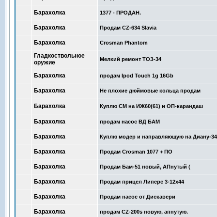
Барахолка
1377 - ПРОДАН.
Барахолка
Продам CZ-634 Slavia
Барахолка
Crosman Phantom
Гладкоствольное
Мелкий ремонт ТОЗ-34
оружие
Барахолка
продам Ipod Touch 1g 16Gb
Барахолка
Не плохие дюймовые кольца продам
Барахолка
Куплю СМ на ИЖ60(61) и ОП-карандаш
Барахолка
продам насос ВД БАМ
Барахолка
Куплю модер и направляющую на Диану-34
Барахолка
Продам Crosman 1077 + ПО
Барахолка
Продам Бам-51 новый, АПнутый (
Барахолка
Продам прицел Липерс 3-12х44
Барахолка
Продам насос от Дискавери
Барахолка
продам CZ-200s новую, апнутую.