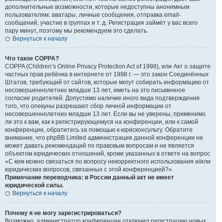
дополнительные возможности, которые недоступны анонимным
пользователям: аватары, личные сообщения, отправка email-
сообщений, участие в группах и т. д. Регистрация займёт у вас всего
пару минут, поэтому мы рекомендуем это сделать.
Вернуться к началу
Что такое COPPA?
COPPA (Children’s Online Privacy Protection Act of 1998), или Акт о защите
частных прав ребёнка в интернете от 1998 г. — это закон Соединённых
Штатов, требующий от сайтов, которые могут собирать информацию от
несовершеннолетних младше 13 лет, иметь на это письменное
согласие родителей. Допустимо наличие иного вида подтверждения
того, что опекуны разрешают сбор личной информации от
несовершеннолетних младше 13 лет. Если вы не уверены, применимо
ли это к вам, как к регистрирующемуся на конференции, или к самой
конференции, обратитесь за помощью к юрисконсульту. Обратите
внимание, что phpBB Limited администрация данной конференции не
может давать рекомендаций по правовым вопросам и не является
объектом юридических отношений, кроме указанных в ответе на вопрос
«С кем можно связаться по вопросу некорректного использования и/или
юридических вопросов, связанных с этой конференцией?».
Примечание переводчика: в России данный акт не имеет
юридической силы.
Вернуться к началу
Почему я не могу зарегистрироваться?
Возможно, администратор конференции отключил регистрацию новых