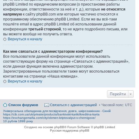
phpBB Limited по юридическим вопросам (о приостановке работы
конференции, ответственности за неё и т. д.), которые
не относятся
напрямую
к сайту phpBB.com или которые частично относятся к
программному обеспечению phpBB Limited. Если же вы всё-таки
пошлёте email в адрес phpBB Limited об использовании данной
конференции
третьей стороной
, то не ждите подробного письма, или
вы можете вообще не получить ответа.
Вернуться к началу
Как мне связаться с администратором конференции?
Все пользователи данной конференции могут использовать
соответствующую форму на странице «Связаться с администрацией»,
если данная функция включена администратором.
Зарегистрированные пользователи также могут воспользоваться
контактами на странице «Наша команда».
Вернуться к началу
Перейти
Список форумов
Связаться с администрацией
Часовой пояс:
UTC
Універсальна обкладинка для посвідчення, довга, шкірозамінник - Синій
https://cib.com.ua/uk/private/products/bankivski-kartki/kreditna-karta
https://exchangemafia.com/city/obmen-kriptovalyut-v-chernigove/
10 рублів 1898 року
Создано на основе phpBB® Forum Software © phpBB Limited
Русская поддержка phpBB