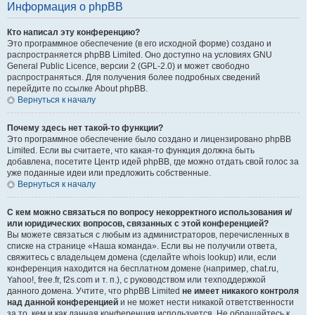
Информация о phpBB
Кто написал эту конференцию?
Это программное обеспечение (в его исходной форме) создано и
распространяется phpBB Limited. Оно доступно на условиях GNU
General Public Licence, версии 2 (GPL-2.0) и может свободно
распространяться. Для получения более подробных сведений
перейдите по ссылке About phpBB.
Вернуться к началу
Почему здесь нет такой-то функции?
Это программное обеспечение было создано и лицензировано phpBB
Limited. Если вы считаете, что какая-то функция должна быть
добавлена, посетите Центр идей phpBB, где можно отдать свой голос за
уже поданные идеи или предложить собственные.
Вернуться к началу
С кем можно связаться по вопросу некорректного использования и/
или юридических вопросов, связанных с этой конференцией?
Вы можете связаться с любым из администраторов, перечисленных в
списке на странице «Наша команда». Если вы не получили ответа,
свяжитесь с владельцем домена (сделайте whois lookup) или, если
конференция находится на бесплатном домене (например, chat.ru,
Yahoo!, free.fr, f2s.com и т. п.), с руководством или техподдержкой
данного домена. Учтите, что phpBB Limited
не имеет никакого контроля
над данной конференцией
и не может нести никакой ответственности
за то, кем и как данная конференция используется. Не обращайтесь к