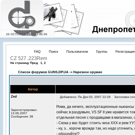
26 OCTOBER 2007 02:46:56
FAQ
Поиск
Пользователи
Группы
Регистрация
CZ 527 .223Rem
На страницу Пред. 1, 2
Список форумов GUNS.DP.UA
->
Нарезное оружие
Автор
Zed
Добавлено: Пн Дек 03, 2007 22:26
Заголовок соо
Рома, да ничего, эксплуатационные ньюансы э
Зарегистрирован:
сейчас в раздумьях, VS SF II уже нравится тож
13.06.2007
Сообщения: 38
отдельная песня с продавцами в магазинах, 
- Скока у вас будет стоить чиза ХХХ и рем УУ
- ну, э... короче врожде так, но надо уточнить, 
- обоснуйте!?