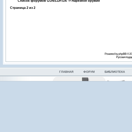
Список форумов GUNS.DP.UA
->
Нарезное оружие
Страница
2
из
2
Powered by phpBB © 2
Русская под
ГЛАВНАЯ
ФОРУМ
БИБЛИОТЕКА