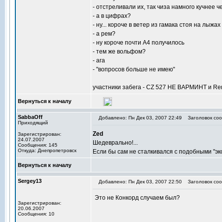
- отстреливали их, так чиза намного кучнее ч
- а в цифрах?
- ну... короче в ветер из гамака стоя на лы
- а рем?
- ну короче почти А4 получилось
- тем же вольфом?
- ага
- "вопросов больше не имею"
участники забега - CZ 527 НЕ ВАРМИНТ и R
Вернуться к началу
SabbaOff
Добавлено: Пн Дек 03, 2007 22:49
Заголовок соо
Приходящий
Zed
Зарегистрирован:
24.07.2007
Шедеврально!...
Сообщения: 145
Откуда: Днепропетровск
Если бы сам не сталкивался с подобными "эк
Вернуться к началу
Sergey13
Добавлено: Пн Дек 03, 2007 22:50
Заголовок соо
Это не Конкорд случаем был?
Зарегистрирован:
20.06.2007
Сообщения: 10