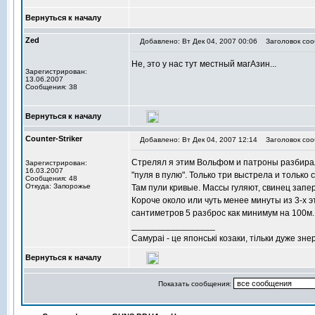
Вернуться к началу
Zed
Добавлено: Вт Дек 04, 2007 00:06
Заголовок соо
Не, это у нас тут местный магАзин...
Зарегистрирован:
13.06.2007
Сообщения: 38
Вернуться к началу
Counter-Striker
Добавлено: Вт Дек 04, 2007 12:14
Заголовок соо
Стрелял я этим Вольфом и патроны разбирал.
Зарегистрирован:
16.03.2007
"пуля в пулю". Только три выстрела и только 
Сообщения: 48
Откуда: Запорожье
Там пули кривые. Массы гуляют, свинец запе
Короче около или чуть менее минуты из 3-х э
сантиметров 5 разброс как минимум на 100м.
_________________
Самураi - це японськi козаки, тiльки дуже зне
Вернуться к началу
Показать сообщения: