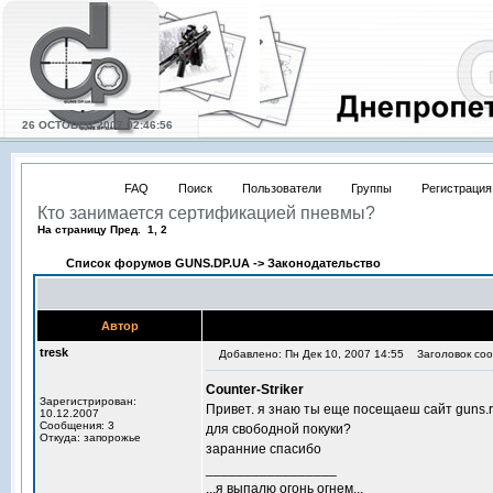
26 OCTOBER 2007 02:46:56
FAQ
Поиск
Пользователи
Группы
Регистрация
Кто занимается сертификацией пневмы?
На страницу Пред. 1, 2
Список форумов GUNS.DP.UA
->
Законодательство
Автор
tresk
Добавлено: Пн Дек 10, 2007 14:55
Заголовок соо
Counter-Striker
Зарегистрирован:
Привет. я знаю ты еще посещаеш сайт guns.r
10.12.2007
Сообщения: 3
для свободной покуки?
Откуда: запорожье
заранние спасибо
_________________
...я выпалю огонь огнем...