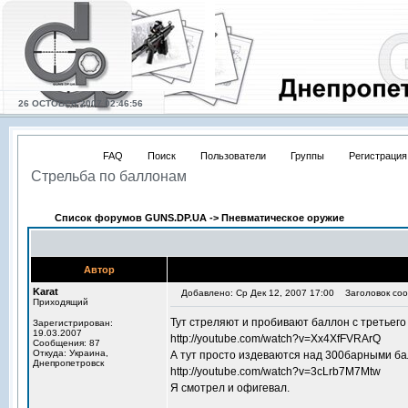
26 OCTOBER 2007 02:46:56
FAQ
Поиск
Пользователи
Группы
Регистрация
Стрельба по баллонам
Список форумов GUNS.DP.UA
->
Пневматическое оружие
Автор
Karat
Добавлено: Ср Дек 12, 2007 17:00
Заголовок соо
Приходящий
Тут стреляют и пробивают баллон с третьего
Зарегистрирован:
19.03.2007
http://youtube.com/watch?v=Xx4XfFVRArQ
Сообщения: 87
Откуда: Украина,
А тут просто издеваются над 300барными б
Днепропетровск
http://youtube.com/watch?v=3cLrb7M7Mtw
Я смотрел и офигевал.
_________________