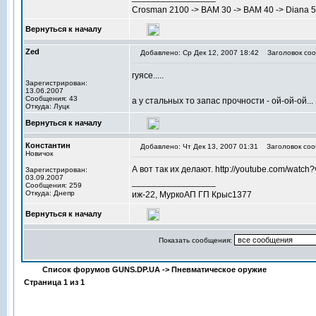
Crosman 2100 -> BAM 30 -> BAM 40 -> Diana 
Вернуться к началу
Zed
Добавлено: Ср Дек 12, 2007 18:42
Заголовок соо
гуясе.....
Зарегистрирован:
13.06.2007
Сообщения: 43
а у стальных то запас прочности - ой-ой-ой...
Откуда: Луцк
Вернуться к началу
Константин
Добавлено: Чт Дек 13, 2007 01:31
Заголовок соо
Новичок
А вот так их делают. http://youtube.com/wat
Зарегистрирован:
03.09.2007
_________________
Сообщения: 259
Откуда: Днепр
иж-22, МуркоАП ГП Крыс1377
Вернуться к началу
Показать сообщения:
Список форумов GUNS.DP.UA
->
Пневматическое оружие
Страница
1
из
1