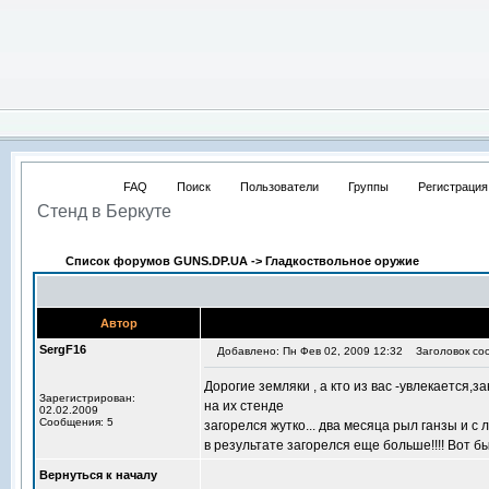
FAQ
Поиск
Пользователи
Группы
Регистрация
Стенд в Беркуте
Список форумов GUNS.DP.UA
->
Гладкоствольное оружие
Автор
SergF16
Добавлено: Пн Фев 02, 2009 12:32
Заголовок соо
Дорогие земляки , а кто из вас -увлекается
Зарегистрирован:
на их стенде
02.02.2009
Сообщения: 5
загорелся жутко... два месяца рыл ганзы и с
в результате загорелся еще больше!!!! Вот б
Вернуться к началу