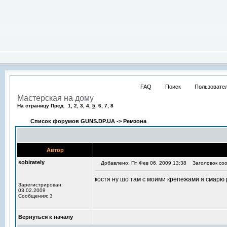
FAQ
Поиск
Пользовате
Мастерская на дому
На страницу Пред. 1, 2, 3, 4,
5
, 6, 7, 8
Список форумов GUNS.DP.UA
->
Ремзона
Автор
sobirately
Добавлено: Пт Фев 06, 2009 13:38
Заголовок соо
костя ну шо там с моими крепежами я смарю 
Зарегистрирован:
03.02.2009
Сообщения: 3
Вернуться к началу