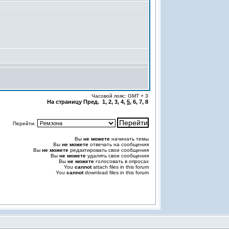
Часовой пояс: GMT + 3
На страницу Пред. 1, 2, 3, 4,
5
, 6, 7,
8
Перейти:
Вы
не можете
начинать темы
Вы
не можете
отвечать на сообщения
Вы
не можете
редактировать свои сообщения
Вы
не можете
удалять свои сообщения
Вы
не можете
голосовать в опросах
You
cannot
attach files in this forum
You
cannot
download files in this forum