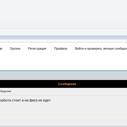
ли
Группы
Регистрация
Профиль
Войти и проверить личные сообщ
Сообщение
бщения:
работа стоит и ни фига не идет